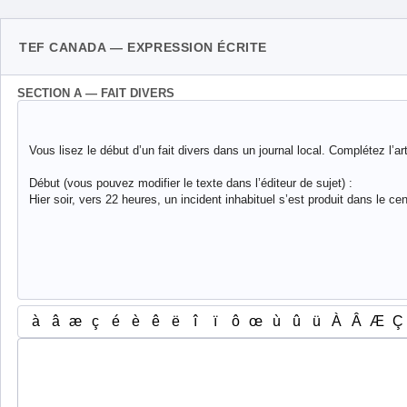
TEF CANADA — EXPRESSION ÉCRITE
SECTION A — FAIT DIVERS
Vous lisez le début d’un fait divers dans un journal local. Complétez l’a
Début (vous pouvez modifier le texte dans l’éditeur de sujet) :

Hier soir, vers 22 heures, un incident inhabituel s’est produit dans le ce
à
â
æ
ç
é
è
ê
ë
î
ï
ô
œ
ù
û
ü
À
Â
Æ
Ç